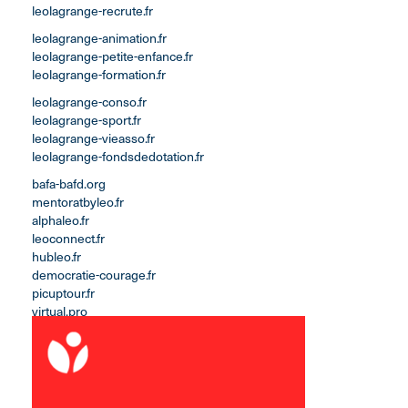
leolagrange-recrute.fr
leolagrange-animation.fr
leolagrange-petite-enfance.fr
leolagrange-formation.fr
leolagrange-conso.fr
leolagrange-sport.fr
leolagrange-vieasso.fr
leolagrange-fondsdedotation.fr
bafa-bafd.org
mentoratbyleo.fr
alphaleo.fr
leoconnect.fr
hubleo.fr
democratie-courage.fr
picuptour.fr
virtual.pro
eveleo.fr
leolagrange.tv
leolagrange.io