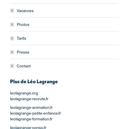
Vacances
Photos
Tarifs
Presse
Contact
Plus de Léo Lagrange
leolagrange.org
leolagrange-recrute.fr
leolagrange-animation.fr
leolagrange-petite-enfance.fr
leolagrange-formation.fr
leolagrange-conso.fr